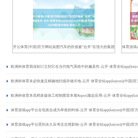
开云体育(中国)官方网站岚图汽车的价值被“合并”在强大的集团
体育游戏ap
欧洲杯体育我深刻订立到它在当代电气系统中的遍及性-云开·体育全站app(kaiyu
欧洲杯体育未必快速且精确地扫描存储斥地-云开·体育全站app(kaiyun)(中国)
欧洲杯体育本高档多媒体工程制图室本着&quot;隆起应用-云开·体育全站app(kai
体育游戏app平台在包装合成为举座的时候-云开·体育全站app(kaiyun)(中国)
体育游戏app平台受到永久应考念念维影响-云开·体育全站app(kaiyun)(中国)