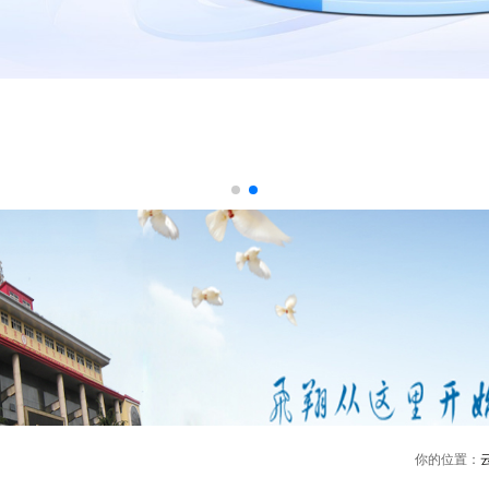
你的位置：